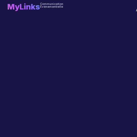
MyLinks
Communication
Événementielle