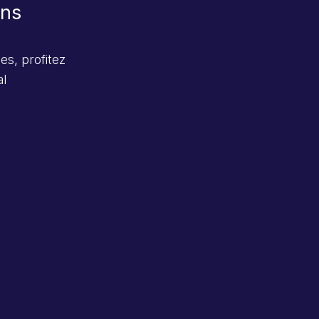
ons
es, profitez
al