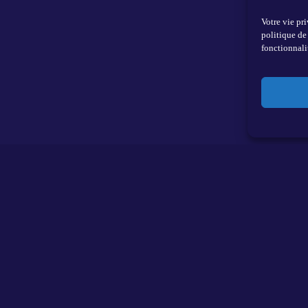
Votre vie pr
politique de 
fonctionnalit
Activation Digitale
chaines
format
Stratégie et savoir-faire