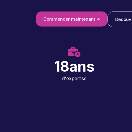
Commencer maintenant ➜
Découvr
18
ans
d'expertise